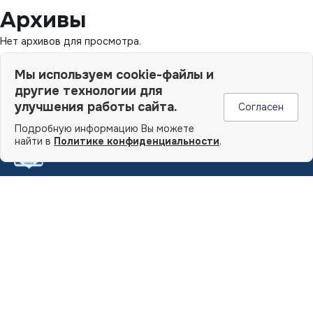
Архивы
Нет архивов для просмотра.
Рубрики
Мы используем cookie-файлы и
другие технологии для
Рубрик нет
улучшения работы сайта.
Согласен
Подробную информацию Вы можете
найти в
Политике конфиденциальности
.
РООР ФКЦ «Тамбов»
Объединение
Сертификация
Председатель
Законодательство
Правление
Новости
Реестр
Контакты
Члены POOP ФКЦ
Сертификаты