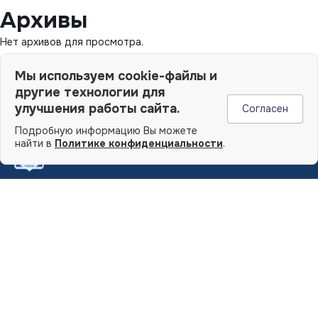
Архивы
Нет архивов для просмотра.
Рубрики
Мы используем cookie-файлы и
другие технологии для
Рубрик нет
улучшения работы сайта.
Согласен
Подробную информацию Вы можете
найти в
Политике конфиденциальности
.
РООР ФКЦ «Тамбов»
Объединение
Сертификация
Председатель
Законодательство
Правление
Новости
Реестр
Контакты
Члены POOP ФКЦ
Сертификаты