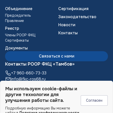
Объединение
Сертификация
Председатель
Законодательство
Правление
Новости
Реестр
Контакты
Члены POOP ФКЦ
Сертификаты
Документы
Связаться с нами
Контакты РООР ФКЦ «Тамбов»
+7 960-660-73-33
info@fkc-ros68.ru
392000, г. Тамбов, ул. М. Горького, д. 17,
Мы используем cookie-файлы и
Бизнес-центр «Галерея», 6 этаж
другие технологии для
улучшения работы сайта.
Согласен
Подробную информацию Вы можете
© 2006-2026 РООР ФКЦ «Тамбов»
найти в
Политике конфиденциальности
.