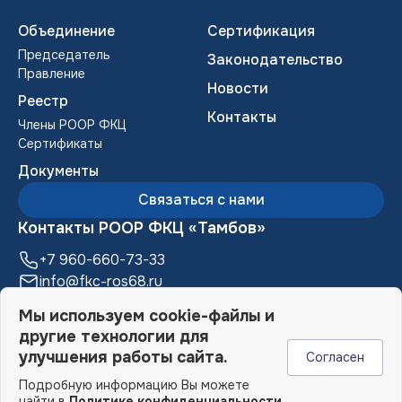
Объединение
Сертификация
Председатель
Законодательство
Правление
Новости
Реестр
Контакты
Члены POOP ФКЦ
Сертификаты
Документы
Связаться с нами
Контакты РООР ФКЦ «Тамбов»
+7 960-660-73-33
info@fkc-ros68.ru
392000, г. Тамбов, ул. М. Горького, д. 17,
Мы используем cookie-файлы и
Бизнес-центр «Галерея», 6 этаж
другие технологии для
улучшения работы сайта.
Согласен
Подробную информацию Вы можете
© 2006-2026 РООР ФКЦ «Тамбов»
найти в
Политике конфиденциальности
.