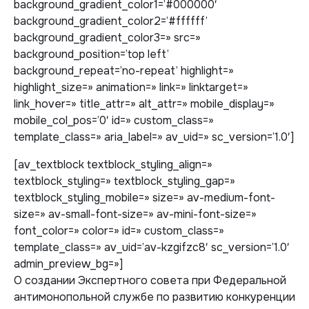
background_gradient_color1=’#000000′
background_gradient_color2=’#ffffff’
background_gradient_color3=» src=»
background_position=’top left’
background_repeat=’no-repeat’ highlight=»
highlight_size=» animation=» link=» linktarget=»
link_hover=» title_attr=» alt_attr=» mobile_display=»
mobile_col_pos=’0′ id=» custom_class=»
template_class=» aria_label=» av_uid=» sc_version=’1.0′]
[av_textblock textblock_styling_align=»
textblock_styling=» textblock_styling_gap=»
textblock_styling_mobile=» size=» av-medium-font-
size=» av-small-font-size=» av-mini-font-size=»
font_color=» color=» id=» custom_class=»
template_class=» av_uid=’av-kzgifzc8′ sc_version=’1.0′
admin_preview_bg=»]
О создании Экспертного совета при Федеральной
антимонопольной службе по развитию конкуренции