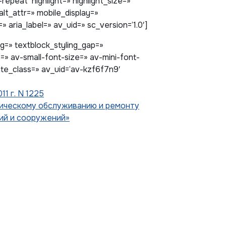
epeat’ highlight=» highlight_size=»
 alt_attr=» mobile_display=»
 aria_label=» av_uid=» sc_version=’1.0′]
ng=» textblock_styling_gap=»
=» av-small-font-size=» av-mini-font-
ate_class=» av_uid=’av-kzf6f7n9′
1 г. N 1225
ническому обслуживанию и ремонту
ий и сооружений»