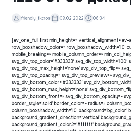
friendly_fkcros
09.02.2022
06:34
[av_one_full first min_height=» vertical_alignment=’a
row_boxshadow_color=» row_boxshadow_width=’10’ cu
mobile_breaking=» mobile_column_order=» min_col_hei
svg_div_top_color=’#333333′ svg_div_top_width=’100′ s
svg_div_top_max_height=’none’ svg_div_top_flip=» svg
svg_div_top_opacity=» svg_div_top_preview=» svg_div
svg_div_bottom_color=’#333333′ svg_div_bottom_width
svg_div_bottom_max_height=’none’ svg_div_bottom_fli
svg_div_bottom_front=» svg_div_bottom_opacity=» sv
border_style=’solid’ border_color=» radius=» column
column_boxshadow_width=’10’ background=’bg_color’ 
background_gradient_direction=’vertical’ background_
background_gradient_color2=’#ffffff’ background_grad