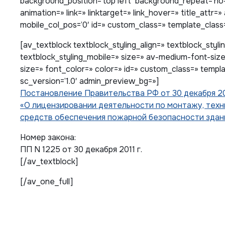
background_position=’top left’ background_repeat=’no-r
animation=» link=» linktarget=» link_hover=» title_attr=»
mobile_col_pos=’0′ id=» custom_class=» template_class=»
[av_textblock textblock_styling_align=» textblock_styli
textblock_styling_mobile=» size=» av-medium-font-size
size=» font_color=» color=» id=» custom_class=» templ
sc_version=’1.0′ admin_preview_bg=»]
Постановление Правительства РФ от 30 декабря 201
«О лицензировании деятельности по монтажу, тех
средств обеспечения пожарной безопасности здан
Номер закона:
ПП N 1225 от 30 декабря 2011 г.
[/av_textblock]
[/av_one_full]