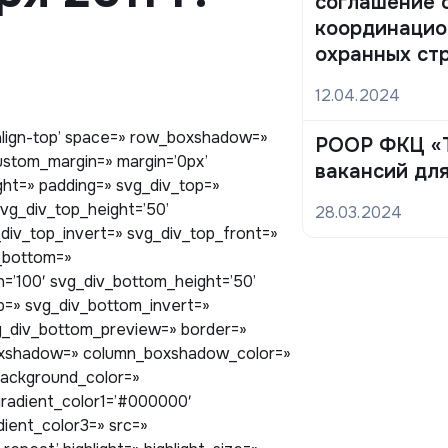
соглашение 
координацио
охранных ст
12.04.2024
v-align-top’ space=» row_boxshadow=»
РООР ФКЦ «Т
stom_margin=» margin=’0px’
вакансий дл
ght=» padding=» svg_div_top=»
vg_div_top_height=’50’
28.03.2024
_div_top_invert=» svg_div_top_front=»
_bottom=»
=’100′ svg_div_bottom_height=’50’
p=» svg_div_bottom_invert=»
g_div_bottom_preview=» border=»
_boxshadow=» column_boxshadow_color=»
background_color=»
gradient_color1=’#000000′
ient_color3=» src=»