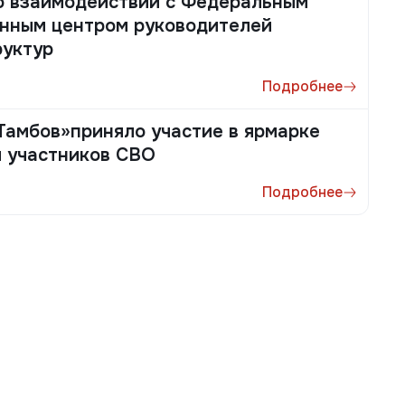
о взаимодействии с Федеральным
нным центром руководителей
руктур
Подробнее
амбов»приняло участие в ярмарке
я участников СВО
Подробнее