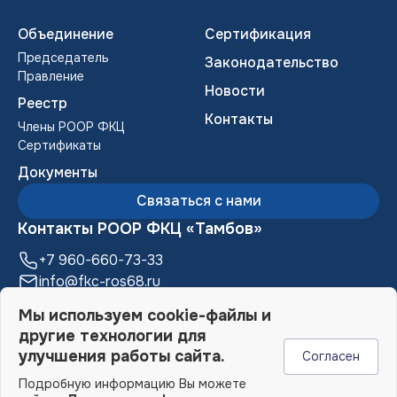
Объединение
Сертификация
Председатель
Законодательство
Правление
Новости
Реестр
Контакты
Члены POOP ФКЦ
Сертификаты
Документы
Связаться с нами
Контакты РООР ФКЦ «Тамбов»
+7 960-660-73-33
info@fkc-ros68.ru
392000, г. Тамбов, ул. М. Горького, д. 17,
Мы используем cookie-файлы и
Бизнес-центр «Галерея», 6 этаж
другие технологии для
улучшения работы сайта.
Согласен
Подробную информацию Вы можете
© 2006-2026 РООР ФКЦ «Тамбов»