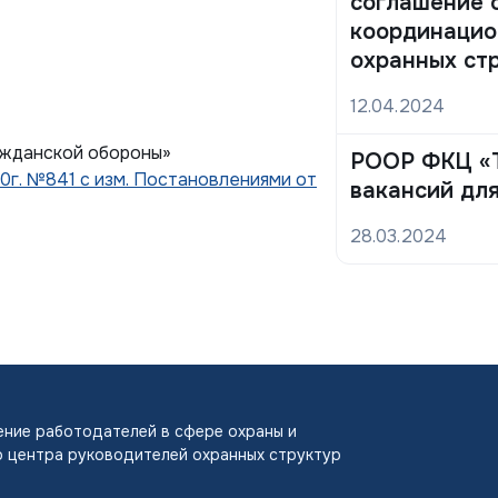
соглашение 
координацио
охранных ст
12.04.2024
ажданской обороны»
РООР ФКЦ «Т
0г. №841 с изм. Постановлениями от
вакансий дл
28.03.2024
ние работодателей в сфере охраны и
 центра руководителей охранных структур