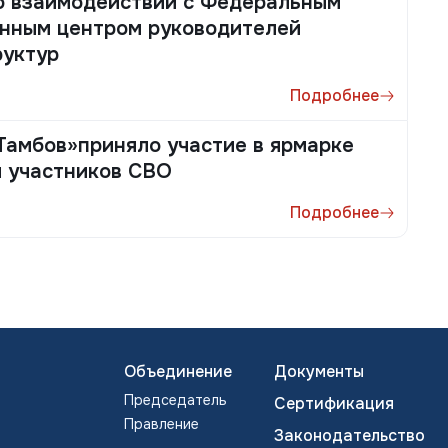
о взаимодействии с Федеральным
нным центром руководителей
руктур
Подробнее
амбов»приняло участие в ярмарке
я участников СВО
Подробнее
Объединение
Документы
Председатель
Сертификация
Правление
Законодательство